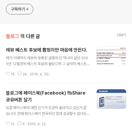
구독하기
더보기
블로그
의 다른 글
레뷰 베스트 후보에 뽑혔지만 마음에 안든다.
글 내용
제가 이때까지 레뷰에 등록된 글중에 단 하나의 글만 200
9년 12월경에 베스트 후보에 올랐으며 그 글마저 베스트
에 선정이 되지 않았습니다. 그리고 그 이후에는 한번도 베
15
24
2010. 6. 30.
스트 후보에 오른적이 없습니다. 그래서 나랑 레뷰 베스트
쪽은 인연이 없다 싶어 신경을 쓰지 않고 있었습니다. 그런
데 오늘 수요일이고 해서 어떤글이 베스트 후보에 올랐나
블로그에 페이스북(Facebook) fbShare
싶어 확인해 보니 제글이 떡~하니 베스트 후보에 올라와
있네요. 레뷰 베스트글 추천하러 가기 너무 오랜만의 일이
공유버튼 달기
글 내용
라 사뭇 놀라기도 했고 기쁘기도 했습니다. 그런데 베스트
요즘 페이스북에 대한 인기가 조금씩 올라가고 있는거 같
후보로 뽑힌 제 글이 별로 마음에 들지 않더군요. 제글중 그
습니다. 한때 페이스북이 한국에선 절대 성공할수 없다는
래도 좀 괜찮은 글들이 많은데 왜 하필이면 그다지 관심이
분도 계셨고 나름 선전할것이라 얘기 하는 분들도 계셨는
가지 않는 글이 베스트 후보로 뽑혔는지 모르겠습니다. 제
12
9
2010. 6. 22.
데 지금은 제가 보기에 어느정도는 희망이 있어 보이는거
가 마음에 들지 않은 글이 뽑히다..
같습니다. 그렇다고 싸이월드나 트위터처럼 대대적인 열풍