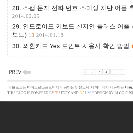
스팸 문자 전화 번호 스미싱 차단 어플 추
2014.02.05
안드로이드 키보드 천지인 플러스 어플 
보드)
10
2014.01.18
외환카드 Yes 포인트 사용시 확인 방법
1
2
3
4
···
9
이 블로그는 마이크로소프트에서 제공하는 맑은고딕, 네이버에서 제공하는
나눔
THIS BLOG IS POWERED BY
T
ISTORY
AND
D
A
U
M
// DESIGN BY
B
LOG SUS