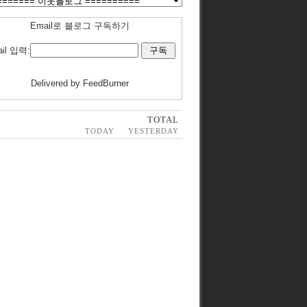
Email로 블로그 구독하기
il 입력:
Delivered by
FeedBurner
TOTAL
TODAY
YESTERDAY