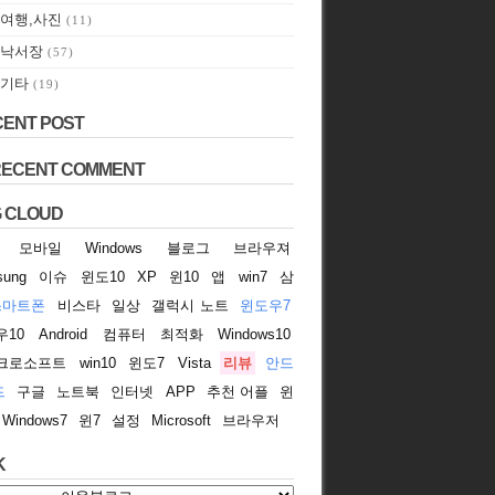
여행,사진
(11)
낙서장
(57)
기타
(19)
ENT POST
RECENT COMMENT
 CLOUD
모바일
Windows
블로그
브라우져
sung
이슈
윈도10
XP
윈10
앱
win7
삼
스마트폰
비스타
일상
갤럭시 노트
윈도우7
우10
Android
컴퓨터
최적화
Windows10
크로소프트
win10
윈도7
Vista
리뷰
안드
드
구글
노트북
인터넷
APP
추천 어플
윈
Windows7
윈7
설정
Microsoft
브라우저
K