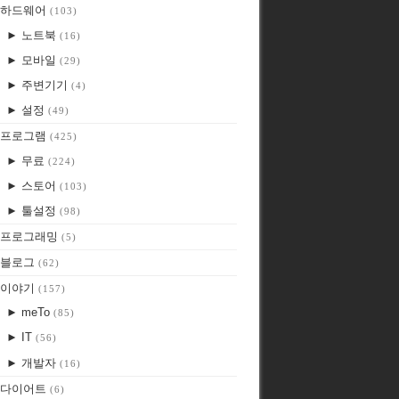
하드웨어
(103)
► 노트북
(16)
► 모바일
(29)
► 주변기기
(4)
► 설정
(49)
프로그램
(425)
► 무료
(224)
► 스토어
(103)
► 툴설정
(98)
프로그래밍
(5)
블로그
(62)
이야기
(157)
► meTo
(85)
► IT
(56)
► 개발자
(16)
다이어트
(6)