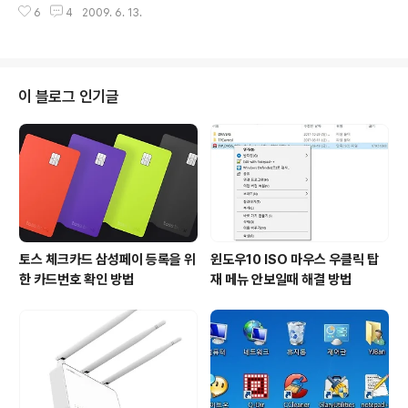
스킨을 입혀서 사용하는걸 싫어 합니다. 그 키보드 특유의
6
4
2009. 6. 13.
나 외출시 웹서핑용으로만 사용하고 있습니다. 메모리만 1
눌림을 그대로 느끼는걸 좋아 하고 뭔가 입혀 있으면 느낌
기가로 업해주고 다른 부분은 손댄 부분이 없어서 이놈도
이 별로 좋지 않아..
많이 힘들어 하네요. CD롬도 상태가 별로 안좋은지 읽기가
무지 시끄럽고 오래 걸립니다. 윈도우 한번 까는데 반나절
이 넘게 걸립니다. CD를 어찌나 늦게 읽어 들이는지... 예
이 블로그 인기글
전엔 안그랬는데... ㅜ.ㅜ SONY VAIO PCG-TR2L 의 사
양입니다. 이 사양에서 램만 1기가로 업그레이드 했습니다.
이 노트북을 쓰면서 좀 불편한점을 말씀드리겠습니다. 첫
째 오른쪽 Shift 키가 너무 작다는 것입니다. 그래서 오타가
좀 납..
토스 체크카드 삼성페이 등록을 위
윈도우10 ISO 마우스 우클릭 탑
한 카드번호 확인 방법
재 메뉴 안보일때 해결 방법