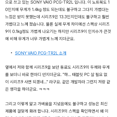
으로 쓰고 있는
SONY VAIO PCG-TR2L 입니다. 이 노트북도 1
0인치에 무게가 1.4kg 정도 되는데도 불구하고 그다지 가볍다는
느낌은 받지 못했는데 시리즈9
은 13.3인치인데도 불구하고 훨씬
가볍다고 느껴 졌습니다. 물론 실제 무게 차이에선 스펙상 시리즈
9이 0.1kg정도 가볍게 나오기는 하지만 시리즈9이 인치수가 큰것
에 비해 무게가 너무 가볍게 느껴 지더군요.
SONY VAIO PCG-TR2L 소개
옆에서 저와 함께
시리즈
9을 보던 동료도
시리즈
9의 두께와 무게
를 보더니 바로 한마디 던지더군요. "햐... 태블릿 PC 살 필요 없
이
시리즈
9 사면 되겠네...
" 라구요. 같은 개발자라 그런지 저랑 같
은 생각을 하더군요. ㅋㅋㅋ
그리고 이렇게 얇고 가벼움을 지녔음에도 불구하고 성능은 최신
제품에 걸맞게 화려 합니다. 시리즈9의 스펙을 확인하면서 왜 이