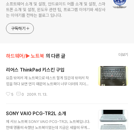
소프트웨어 소개 및 설정, 안드로이드 어플 소개 및 설정, 스마
트폰 소개 및 설정, 윈도우 관련 팁, 프로그램 이야기와 세상사
는 이야기를 전하는 블로그 입니다.
구독하기
더보기
하드웨어/► 노트북
의 다른 글
리어스 ThinkPad 키스킨 구입
글 내용
요즘 밖에서 제 노트북으로 테스트 할게 많은데 밖에서 작
업을 하다 보면 먼지 때문에 노트북이 너무 더러워 지더군
요. 그래서 그게 맘에 쓰여서 키스킨 구입을 하였습니다. 다
5
0
2009. 11. 13.
행이도 리어스에서 판매하는 키스킨 중에 ThankPad T6
1에 맞는 D형 투명 키스킨이 아닌 키스킨에 문자가 새겨진
D Plus형 있어서 그걸로 구입을 했습니다. 배송은 무지하
SONY VAIO PCG-TR2L 소개
게 빠르더군요. 어제 12시쯤에 구입을 했는데 오늘 오후 3
글 내용
시쯤에 도착을 했습니다. 받자 마자 바로 입혔습니다. 제가
제 서브 노트북 SONY VAIO PCG-TR2L 노트북입니다.
사진 찍는 기술이 부족한지 많이 흔들렸네요. 다시 찍고 싶
한때 명품에 속했던 노트북이였는데 지금은 세월에 무게를
었지만 이놈에 귀찮이즘은... ㅜ.ㅜ 제가 원래 키보드에 키
이기지 못하고 뒷전으로 물러나 있습니다. 저도 현재 집이