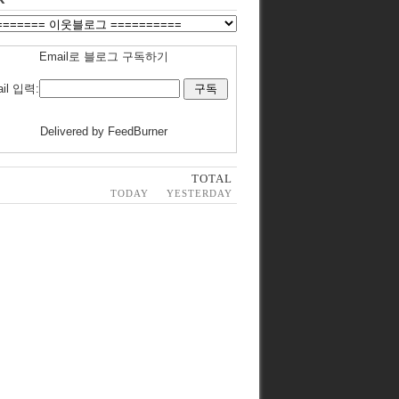
Email로 블로그 구독하기
il 입력:
Delivered by
FeedBurner
TOTAL
TODAY
YESTERDAY