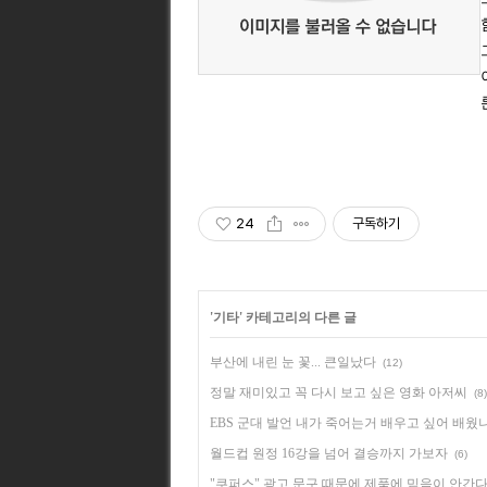
24
구독하기
'
기타
' 카테고리의 다른 글
부산에 내린 눈 꽃... 큰일났다
(12)
정말 재미있고 꼭 다시 보고 싶은 영화 아저씨
(8)
EBS 군대 발언 내가 죽어는거 배우고 싶어 배웠
월드컵 원정 16강을 넘어 결승까지 가보자
(6)
"쿠퍼스" 광고 문구 때문에 제품에 믿음이 안간다