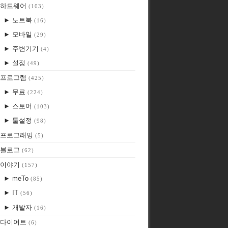
하드웨어
(103)
► 노트북
(16)
► 모바일
(29)
► 주변기기
(4)
► 설정
(49)
프로그램
(425)
► 무료
(224)
► 스토어
(103)
► 툴설정
(98)
프로그래밍
(5)
블로그
(62)
이야기
(157)
► meTo
(85)
► IT
(56)
► 개발자
(16)
다이어트
(6)