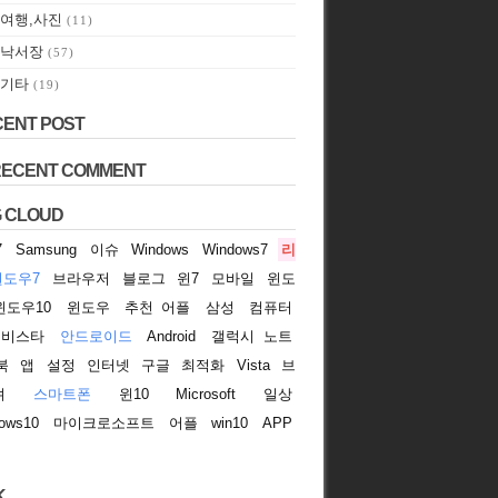
여행,사진
(11)
낙서장
(57)
기타
(19)
ENT POST
RECENT COMMENT
 CLOUD
7
Samsung
이슈
Windows
Windows7
리
윈도우7
브라우저
블로그
윈7
모바일
윈도
윈도우10
윈도우
추천 어플
삼성
컴퓨터
비스타
안드로이드
Android
갤럭시 노트
북
앱
설정
인터넷
구글
최적화
Vista
브
져
스마트폰
윈10
Microsoft
일상
ows10
마이크로소프트
어플
win10
APP
K