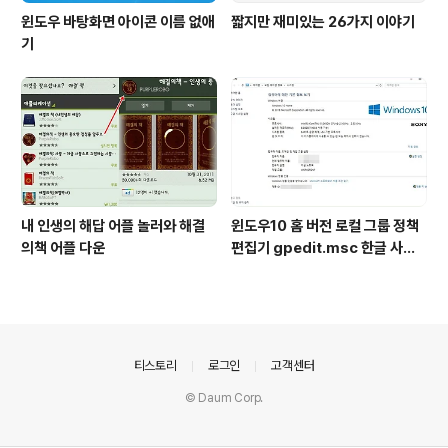
윈도우 바탕화면 아이콘 이름 없애
짧지만 재미있는 26가지 이야기
기
내 인생의 해답 어플 놀러와 해결
윈도우10 홈 버전 로컬 그룹 정책
의책 어플 다운
편집기 gpedit.msc 한글 사용
설치
의안내
티스토리
로그인
고객센터
© Daum Corp.