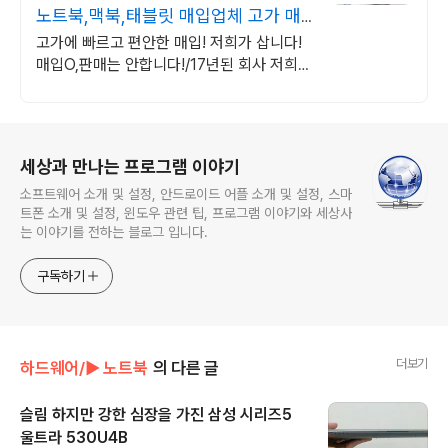
노트북,맥북,태블릿 매입업체 고가 매
입 회사
고가에 빠르고 편안한 매입! 저희가 삽니다!
매입O,판매는 안합니다!/17년된 회사 저희가
고객님의 노트북/맥북/태블릿PC(2015년식
이후)를 삽니다!매입해요/판매X
로그 정보
세상과 만나는 프로그램 이야기
소프트웨어 소개 및 설정, 안드로이드 어플 소개 및 설정, 스마
트폰 소개 및 설정, 윈도우 관련 팁, 프로그램 이야기와 세상사
는 이야기를 전하는 블로그 입니다.
구독하기
더보기
하드웨어/► 노트북
의 다른 글
슬림 하지만 강한 심장을 가진 삼성 시리즈5
울트라 530U4B
글 내용