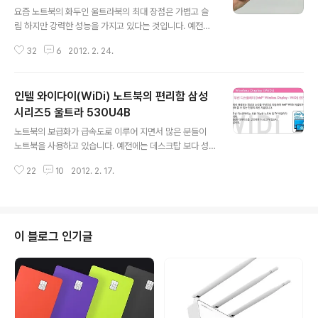
요즘 노트북의 화두인 울트라북의 최대 장점은 가볍고 슬
림 하지만 강력한 성능을 가지고 있다는 것입니다. 예전에
는 성능과 기능이 좋은 노트북을 구매 할려고 하면 두깨에
32
6
2012. 2. 24.
있어서는 포기 해야 하고 가볍고 슬림한 노트북을 구매 할
려면 성능과 기능을 포기 해야 하는 경우가 많았습니다. 둘
다 만족하는 노트북도 있긴 했으나 상당히 고가의 제품이
인텔 와이다이(WiDi) 노트북의 편리함 삼성
기 때문에 구매 하기에는 무리가 있었습니다. 하지만 요즘
많이 나오고 울트라북은 요즘 트랜드에 맞게 가볍고 슬림
시리즈5 울트라 530U4B
글 내용
하지만 강력한 성능을 가지고 있고 가격 또한 적당한 수준
노트북의 보급화가 급속도로 이루어 지면서 많은 분들이
이라 구매시 울트라북을 고려해 보는 것도 좋으리라 생각
노트북을 사용하고 있습니다. 예전에는 데스크탑 보다 성
됩니다. 삼성 시리즈5도 울트라북의 선두주자 답게 슬림한
능이 많이 떨어지고 가격 또한 만만치 않았기 때문에 노트
디자인을 가지고 있지만 강한 심장을 가지고 있어 사용상
22
10
2012. 2. 17.
북 사용자가 많이 없었으나, 지금은 성능도 데스크탑에 견
불편함 없이 뛰어난 휴대성과 성능을 보여 줍..
주어 떨어 지는 부분이 없고 가격 또한 예전처럼 부담스러
운 것이 아니기 때문에 노트북 사용자가 많이 늘었습니다.
노트북을 사용하는 이유가 여러가지 있겠지만 그중 한가지
가 편리함이 아닐까 싶습니다. 이동이 용이 하기 때문에 어
이 블로그 인기글
디서든 컴퓨터를 할수 있다는 편리함이 있고, 데스크탑에
비해 공간적인 부분에서도 많은 편리함이 있기 때문에 노
트북이 좀더 편리 하다 할수 있을거 같습니다. 그리고 요즘
나오는 노트북에는 데스크탑에는 없는 기능까지도 할수 있
다는 장점이 있는거 같습니다. 그중 하나가 와이다..