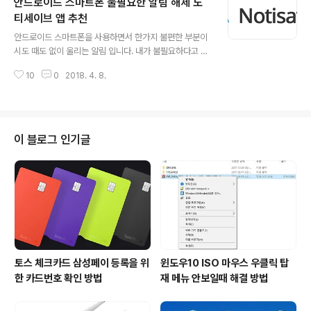
안드로이드 스마트폰 불필요한 알림 해제 노
다 생각 합니다. 특히 계좌번호 같은건 잘못 옮겨 적으면 큰
일이죠. 이렇게 옮겨 적어야 할때 텍스트 파일이 아니고 이
티세이브 앱 추천
글 내용
미지 파일이면 참 난감합니다. 직접 타이핑을 해야 하니 말
안드로이드 스마트폰을 사용하면서 한가지 불편한 부분이
입니다. 이렇게 옮겨 적다가 실수 한적이 몇번 있어서 저는
시도 때도 없이 울리는 알림 입니다. 내가 불필요하다고 생
저 자신을 못믿겠더군요. 그래서 사용하는 방법이 이미지
각하는 알림인데도 주기적으로 올때면 짜증이 나기도 합니
파일 텍스트 글자 인식 추출 방법을 이용합니다. 이 방법은
10
0
2018. 4. 8.
다. 스마트폰에 많은 앱들이 설치 되어 있고 각각의 앱마다
특정 프로그램을 이용해도 되..
정보 제공 차원에서 알림을 주는건 이해를 하는데, 너무 자
주 알림이 울리면 피곤하죠. 스마트폰을 잘 다루는 사용자
면 각각의 앱 설정에서 알림 해제를 하면 되지만, 또 이런걸
잘 못하시는 분들도 많죠. 그리고 어떤 앱들은 이런 알림을
이 블로그 인기글
설정에서 아예 컨트롤 못하게 해놓은 경우도 있더군요. 전
그런 앱들은 어쩔수 없이 삭제를 합니다. 이렇게 안드로이
드 스마트폰의 불필요한 알림 때문에 스트레스 아닌 스트
레스를 받고 있을때 노티세이브(Notisave) 라는 앱을 알
게 되었습니다. 노티세이브 앱..
토스 체크카드 삼성페이 등록을 위
윈도우10 ISO 마우스 우클릭 탑
한 카드번호 확인 방법
재 메뉴 안보일때 해결 방법