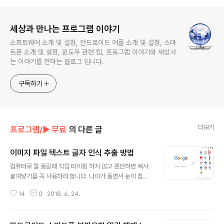
로그 정보
세상과 만나는 프로그램 이야기
소프트웨어 소개 및 설정, 안드로이드 어플 소개 및 설정, 스마
트폰 소개 및 설정, 윈도우 관련 팁, 프로그램 이야기와 세상사
는 이야기를 전하는 블로그 입니다.
구독하기
더보기
프로그램/► 무료
의 다른 글
이미지 파일 텍스트 글자 인식 추출 방법
글 내용
컴퓨터로 뭘 옮길때 직접 타이핑 하지 않고 왠만하면 복사
붙여넣기를 꼭 사용하려 합니다. 나이가 들면서 눈이 침침
해서 그런지 직접 타이핑으로 옮겨 적으면 실수 할 확율이
14
0
2018. 6. 24.
높더군요. 그런데 이건 젊은 사람도 직접 타이핑해서 옮기
다 보면 실수가 있을수 있기 마련이죠. 그래서 왠만하면 복
사 붙여 넣기를 하는것이 실수도 줄이고 오타도 줄일수 있