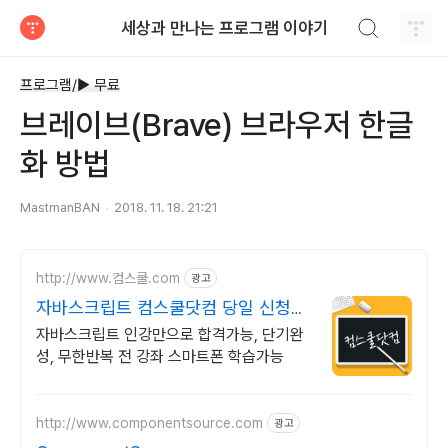
검색하기
세상과 만나는 프로그램 이야기
티스토리
프로그램/► 무료
브레이브(Brave) 브라우저 한글
화 방법
MastmanBAN
2018. 11. 18. 21:21
http://www.컴스쿨.com
광고
자바스크립트 컴스쿨닷컴 당일 신청&
결제시 기프티콘!
자바스크립트 인강만으로 합격가능, 단기완
성, 무한반복 전 강좌 스마트폰 학습가능
http://www.componentsource.com
광고