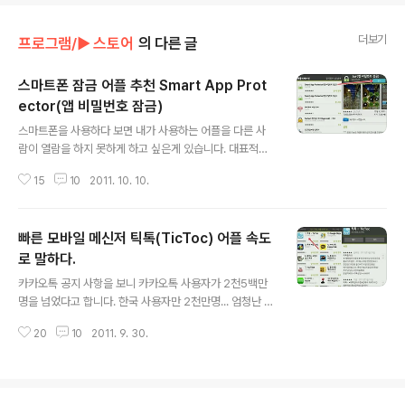
더보기
프로그램/► 스토어
의 다른 글
스마트폰 잠금 어플 추천 Smart App Prot
ector(앱 비밀번호 잠금)
글 내용
스마트폰을 사용하다 보면 내가 사용하는 어플을 다른 사
람이 열람을 하지 못하게 하고 싶은게 있습니다. 대표적인
게 갤러리 어플 이라든지 동영상 플레이어 등등... 너무나도
15
10
2011. 10. 10.
사적이라 우연이라도 남이 내 휴대폰을 볼때 보지 못하게
하고 싶은게 있습니다. 뭐... 비밀이 많은 사람들은 더 그렇
겠죠. ㅋ 예전에는 휴대폰으로 할수 있는게 극히 제한적이
빠른 모바일 메신저 틱톡(TicToc) 어플 속도
다 보니 딱히 암호를 걸어 둘만한게 없었죠. 하지만 지금은
스마트폰이 대세인 관계로 거의 대부분의 개인 자료가 스
로 말하다.
글 내용
마트폰에 있는 경우가 많습니다. 아마도 클라우드가 활성
카카오톡 공지 사항을 보니 카카오톡 사용자가 2천5백만
화가 되면 더욱더 암호를 걸고 싶은 것들이 많아 질 것입니
명을 넘었다고 합니다. 한국 사용자만 2천만명... 엄청난 사
다. 그래서 어플 잠금 앱을 한번 찾아 봤는데 Smart App
용자수가 아닌가 싶습니다. 美 씨넷에서 무료 메신저 앱 1
Protector 라는 어플이 가장 마음에 들더군요. 무료 인데
20
10
2011. 9. 30.
위를 카카오톡을 선정할 정도니 국내 기업으로서 대단하다
다가 기능도 괜찮은거..
하지 않을수 없습니다. 요즘은 카카오톡 때문에 스마트폰
을 구매 하는 분들도 많으리라 생각됩니다. 휴대폰 문자 대
신 거의 대부분을 카카오톡으로 문자를 이용하다 보니 스