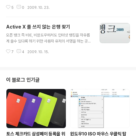
으로는 좀 안좋겠지만 만인을 위해서 혼자 살았으면 하는
5
0
2009. 10. 23.
바램도 있네요. 제가 남자인데도 이런 생각을 하는데 여성
분들은 오죽 하겠습니까... ^^ 오늘 시구도 너무 멋있네요.
공도 제대로 뿌려 주시고... 아무튼 너무 멋있습니다. 장동
Active X 를 쓰지 않는 은행 찾기
건씨 보니깐 예전에 제 동생이 침흘리며 CF를 보던 기억이
글 내용
납니다. 이 CF 에서 이런 대사가 나오죠. "나 진짜 잘생겼
오픈 뱅크 즉 비IE, 비윈도우에서도 인터넷 뱅킹을 자유롭
지?" 침흘리며 보던 제 동생이 대답을 대답을 하더군요.
게 쓸수 있다록 하기 위한 사용자 유저의 서명을 하는 곳입
"응. 잘생겼어" 라고 말이죠. ㅋㅋㅋ 정말 잘생긴 사람이 자
니다. 엑티브 엑스를 쓰지 않고 IE도 쓰지 않고 인터넷 뱅킹
기 잘생겼지 라고 물으니깐 자동으로 대답이 나오네요. ^^
7
4
2009. 10. 15.
을 할수 있는 그날까지 사용자들의 노력이 필요 할거 같습
니다. ** 오픈뱅크의 서명 홍보문구 한국의 인터넷 뱅킹 서
비스는 윈도우 OS에 인터넷 익스플로러 사용자에게만 제
공되고 있어서 여러분이 리눅스나 맥 같은 다른 운영체제
를 이용하거나 파이어폭스, 오페라, 사파리, 구글 크롬 같은
이 블로그 인기글
웹 브라우저를 선택하고 싶어도 사용할 수 없는 상태입니
다. 이 문제는 비단 이들 사용자 뿐만 아니라 앞으로 모바일
이나 각종 인터넷 기기에도 영향을 줄 수 있고, 윈도우 사용
자 조차도 비스타, 윈도우7 그리고 성능과 사용성이 월등
히 높아진 IE8 같은 최신..
토스 체크카드 삼성페이 등록을 위
윈도우10 ISO 마우스 우클릭 탑