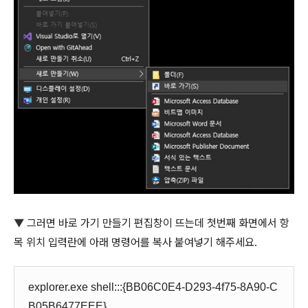
▼
그러면 바로 가기 만들기 편집창이 뜨는데 첫번째 화면에서 항
목 위치 입력란에 아래 명령어를 복사 붙여넣기 해주세요.
explorer.exe shell:::{BB06C0E4-D293-4f75-8A90-C
B05B6477EEE}