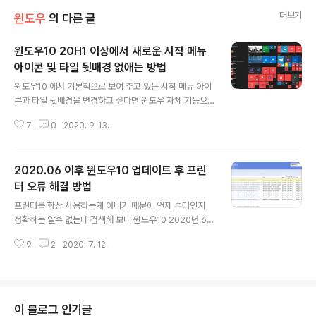
더보기
윈도우
의 다른 글
윈도우10 20H1 이상에서 새로운 시작 메뉴
아이콘 및 타일 뒷배경 없애는 방법
글 내용
윈도우10 에서 기본적으로 보여 주고 있는 시작 메뉴 아이
콘과 타일 뒷배경을 변경하고 싶다면 윈도우 자체 기능으
로 변경이 가능합니다. 레지스트리를 추가 해야 한다는 어
7
0
2020. 9. 13.
려운 점이 있지만 약간은 색다른 윈도우10 시작 메뉴 및 타
일의 변경된 모습을 보고 싶다면 한번쯤 해보는 것도 괜찮
을 거라 생각 합니다. 제가 사용하는 시작 메뉴와 타일의 모
2020.06 이후 윈도우10 업데이트 후 프린
습니다. 개발자이다 보니 개발적인 프로그램이 많네요. ㅋ
기본적으로 시작 메뉴는 기본 폴더 모양이고 타일은 사용
터 오류 해결 방법
글 내용
자가 설정한 색상으로 표시 됩니다. 윈도우 기본 앱의 경우
프린터를 항상 사용하는게 아니기 때문에 언제 부터인지
는 배경이 파란색인데 다른 프로그램은 제가 윈도우에서
정확히는 알수 없는데 검색해 보니 윈도우10 2020년 6월
설정한 빨간색으로 표시 됩니다. 뭐... 이거도 괜찮은거 같
정기 업데이트 후 프린터 오류가 있다는걸 알았습니다. 업
긴 한데 통일성이 없어 보여서 그렇게 좋아 보이진 않습니
9
2
2020. 7. 12.
무 중에 프린터 할일이 있어 프린트를 했는데 아무런 반응
다. 제가 윈도우10 타일을 사용할 ..
이 없길래 출력이 됐는줄 알았는데 안되더군요. 당황스러
웠네요 ㅋㅋㅋ 그래서 찾아 보니 "MS의 릴리즈 정보에 따
르면, 6월 9일 자로 배포된 누적 업데이트 KB4557957
은 윈도우 10 1607/ 1709/ 1803/ 1809/ 1903/ 190
이 블로그 인기글