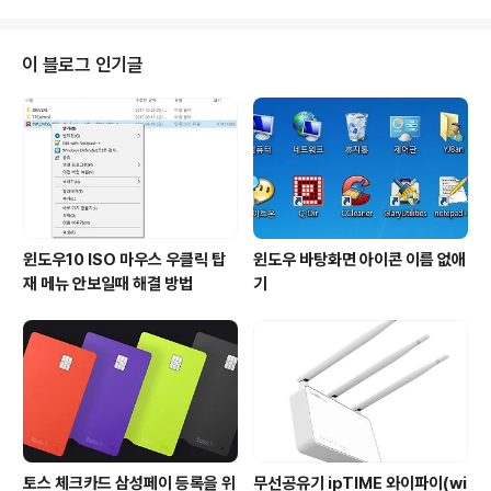
폭스인데 티스토리 글쓰는거 때문에 다른 웹브라우져를 쓰
자니 맘에 안들고 그렇다고 다운그레이드를 할려니 또 그
러긴 싫고..... (개발중인 프로그램에 한해선 제 성격상 다운
이 블로그 인기글
그레이드를 하지 않습니다. 특별한 이유가 없는한 말이죠.)
그래서 편법을 3가지 정도 생각해 봤습니다. 1. IE Tab 부
가기능 사용 IE Tab 부가기능을 이용해서 티스토리 에 글
쓰기를 하는것입니다. 파폭을 쓰다가 티스토리 글쓰기를
할려고 다른 브라우져..
윈도우10 ISO 마우스 우클릭 탑
윈도우 바탕화면 아이콘 이름 없애
재 메뉴 안보일때 해결 방법
기
토스 체크카드 삼성페이 등록을 위
무선공유기 ipTIME 와이파이(wi