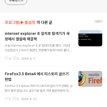
구독하기
더보기
프로그램/► 툴설정
의 다른 글
internet explorer 8 설치후 탐색기가 새
창에서 열릴때 해결책
글 내용
오늘 internet explorer 8 로 업데이트를 했다. 그런데
이상현상이 2가지가 생겼다. 첫번째가 탐색기에서 폴더 클
릭시 계속 새창에서 열리는 현상과 두번째가 IE8 에서 링크
3
2
2009. 6. 7.
클릭시 새탭에서 연결중만 나오고 페이지가 연결이 안돼는
현상 이 생겼다. 황당하네... 찾아보니 해결책이 있었다. 비
스타인 경우 명령 프롬프트를 관리자 권한으로 연 다음 re
FireFox3.5 Beta4 에서 티스토리 글쓰기
gsvr32 actxprxy.dll 입력하고 엔터 치시면 문제가 해결
된다. 출처 : http://blog.daum.net/bspfp/79?srchid
편법
글 내용
=BR1http%3A%2F%2Fblog.daum.net%2Fbspf
FierFox 3.5 Beta4 에서 티스토리에 글쓰기가 안돼는 상
p%2F79
황이 벌어 졌습니다. 글쓰기로 들어 가면 본문부분에 아무
것도 안나오더군요. 그래서 웹에서 검색을 해보니 티스토
2
2
2009. 5. 27.
리 에서 이 부분을 수정하는데는 시간이 좀 걸릴거라고 하
더군요. 그래서 생각해 봤는데 제 주력 브라우져가 파이어