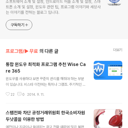
소프트웨어 소개 및 설정, 안드로이드 어플 소개 및 설정, 스마
트폰 소개 및 설정, 윈도우 관련 팁, 프로그램 이야기와 세상사
는 이야기를 전하는 블로그 입니다.
구독하기
더보기
프로그램/► 무료
의 다른 글
통합 윈도우 최적화 프로그램 추천 Wise Ca
re 365
글 내용
윈도우를 사용하다 보면 꾸준히 관리를 해줘야 하는 부분
이 있습니다. 비스타 이전에는 특히나 그랬죠. 주기적인 포
멧은 옵션이구 말이죠. ㅋ 비스타 이전에는 주기적으로 관
22
0
2014. 9. 11.
리를 해주지 않으면 시스템이 느려져서 사용하기 힘든 경
우도 많습니다. 컴퓨터를 잘 다루는 분들은 윈도우 최적화
에 항상 신경을 쓰고 시간을 많이 투자 하죠. 저 역시도 윈
스팸전화 차단 공정거래위원회 한국소비자원
도우 최적화에 시간과 노력을 많이 투자 했습니다. 하지만
윈도우7 으로 넘어 오면서 윈도우 최적화에 크게 신경 쓰
두낫콜을 이용한 방법
글 내용
지 않아도 사용 하는게 크게 무리가 없어 졌습니다. XP 쓰
예전이나 지금이나 쓸데없는 광고 전화 때문에 많은 불편