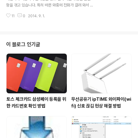
던 시절 만큼 시간과 노력을 투자하지 않아도 사용하는데
함을 겪고 있습니다. 특히 바쁜 와중에 전화가 걸려 와서 어
크게 무리가 가지 않더군요. 윈도우7 설치후 한번만 자체
쩔수 없이 받았는데 보험이나 대출등의 광고 전화면 정말
최적화를 대두면 사용하는데 불편함이 없을거 같습니다.
11
0
2014. 9. 1.
화가 나더군요. 끊을려고 하면 자꾸 말을 걸어서 끊지도 못
윈도우7 설치후 나만의 최적화 설정 방법..
하고 말이죠. 더군다나 좀 착한 사람이면 끝까지 말을 다 들
어야 하는 불편함도 있습니다. 저 같은 경우는 이런 광고성
전화가 오면 좀 못된 방법이긴 하지만 매정하게 끊진 못하
고 전화기를 멀리 다른곳에 두곤 하죠. 그러면 알아서 끊어
이 블로그 인기글
져 있더군요. ㅋ 요즘은 이런 광고성 전화가 오면 잘 받지
않습니다. 스마트폰의 특성을 살려 스팸 전화 어플을 이용
하여 제가 받아야 할지 말아야 할지를 판단하기 때문에 이
런 광고성 전화 때문에 큰 불편함은 없습니다. 스팸 문자 전
화 번호 스미싱 차단 어플 ..
토스 체크카드 삼성페이 등록을 위
무선공유기 ipTIME 와이파이(wi
한 카드번호 확인 방법
fi) 신호 끊김 현상 해결 방법